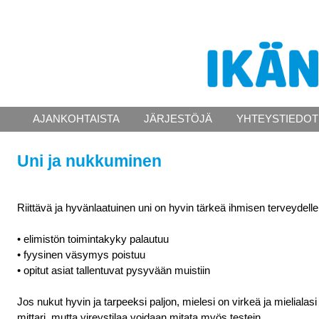
AJANKOHTAISTA
JÄRJESTÖJÄ
YHTEYSTIEDOT
Uni ja nukkuminen
Riittävä ja hyvänlaatuinen uni on hyvin tärkeä ihmisen terveydell
• elimistön toimintakyky palautuu
• fyysinen väsymys poistuu
• opitut asiat tallentuvat pysyvään muistiin
Jos nukut hyvin ja tarpeeksi paljon, mielesi on virkeä ja mielial
mittari, mutta vireystilaa voidaan mitata myös testein.