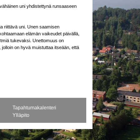
ian vähäinen uni yhdistettynä runsaaseen
a riittävä uni. Unen saamisen
ä kohtaamaan elämän vaikeudet päivällä,
ärytmiä tukevaksi. Unettomuus on
 jolloin on hyvä muistuttaa itseään, että
Tapahtumakalenteri
Ylläpito