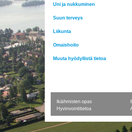
Uni ja nukkuminen
Suun terveys
Liikunta
Omaishoito
Muuta hyödyllistä tietoa
Ikäihmisten opas
Hyvinvointitietoa