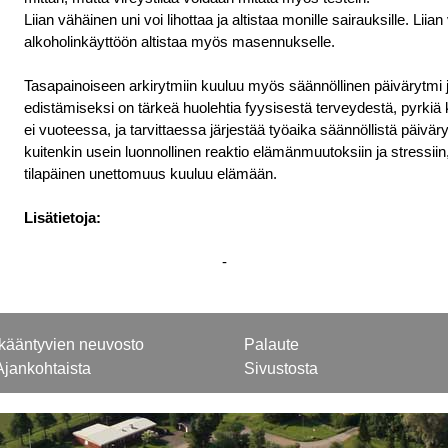
Liian vähäinen uni voi lihottaa ja altistaa monille sairauksille. Li
alkoholinkäyttöön altistaa myös masennukselle.
Tasapainoiseen arkirytmiin kuuluu myös säännöllinen päivärytmi j
edistämiseksi on tärkeä huolehtia fyysisestä terveydestä, pyrki
ei vuoteessa, ja tarvittaessa järjestää työaika säännöllistä päiv
kuitenkin usein luonnollinen reaktio elämänmuutoksiin ja stressiin,
tilapäinen unettomuus kuuluu elämään
.
Lisätietoja:
-
Ikääntyvien neuvosto
Palaute
Ajankohtaista
Sivustosta